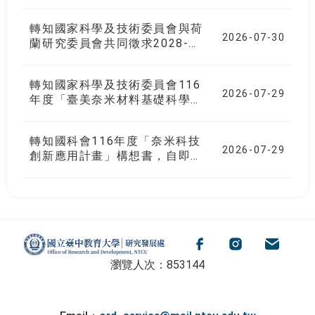
永續傳承計畫」試辦方案，自即
轉知。
日起接受提案，請於115年9月7
轉知國家科學及技術委員會與荷
日中午12時整前至指定提案窗口
2026-07-30
蘭研究委員會共同徵求2028-
登錄資料，逾期不予受理，請查
2033年雙邊協議國際合作「能
照轉知。
源轉型」研究計畫，自即日起接
轉知國家科學及技術委員會116
受提案，請於116年2月24日中
2026-07-29
年度「臺美奈米材料基礎科學研
午12時整前至指定提案窗口登錄
發共同合作研究計畫」構想書，
資料，逾期不予受理，請查照轉
自即日起接受提案，請於115年
知。
轉知國科會116年度「奈米科技
10月2日前至指定提案窗口登錄
2026-07-29
創新應用計畫」構想書，自即日
資料，逾期不予受理，請查照轉
起接受提案，請於115年9月30
知。
日(含當日)前至指定提案窗口登
錄資料，逾期不予受理，請查照
轉知。
:::
國立臺中教育大學研究發展處
Facebook
Instagram
電子信箱
瀏覽人次：853144
Email：
ord_service@mail.ntcu.edu.tw