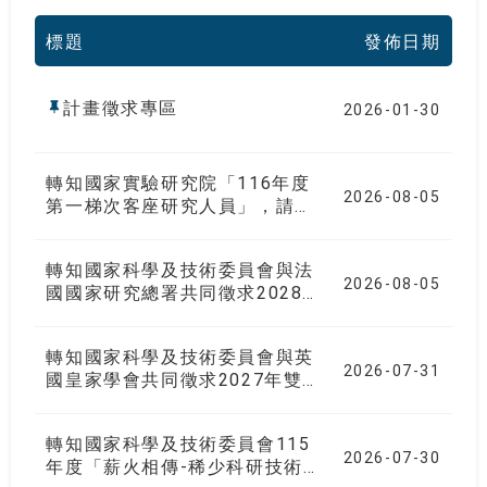
標題
發佈日期
計畫徵求專區
2026-01-30
轉知國家實驗研究院「116年度
2026-08-05
第一梯次客座研究人員」，請有
意申請之教師於10月23日下午
五時前備齊申請文件送研發處彙
轉知國家科學及技術委員會與法
整函送財團法人國家實驗研究
2026-08-05
國國家研究總署共同徵求2028
院，逾期不予受理。
年雙邊協議國際合作研究計畫，
自即日起接受申請，請於115年
轉知國家科學及技術委員會與英
10月13日下午5時(巴黎時間)截
2026-07-31
國皇家學會共同徵求2027年雙
止(以ANR官網公告為準)至ANR
邊合作人員交流計畫，自即日起
線上系統登記，逾期不予受理，
接受提案，請於115年9月17日
請查照轉知。
轉知國家科學及技術委員會115
中午12時整前至指定提案窗口登
2026-07-30
年度「薪火相傳-稀少科研技術
錄資料，逾期不予受理，請查照